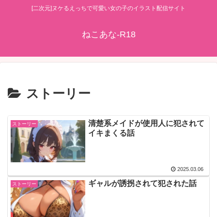
[二次元]ヌケるえっちで可愛い女の子のイラスト配信サイト
ねこあな-R18
ストーリー
清楚系メイドが使用人に犯されて
ストーリー
イキまくる話
2025.03.06
ギャルが誘拐されて犯された話
ストーリー